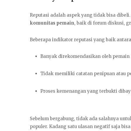
Reputasi adalah aspek yang tidak bisa dibeli.
komunitas pemain
, baik di forum diskusi, 
Beberapa indikator reputasi yang baik antara 
Banyak direkomendasikan oleh pemain
Tidak memiliki catatan penipuan atau 
Proses kemenangan yang terbukti dibay
Sebelum bergabung, tidak ada salahnya untu
populer. Kadang satu ulasan negatif saja bi