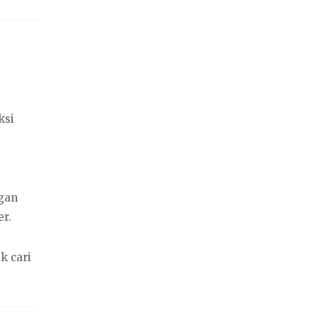
ksi
ngan
r.
k cari