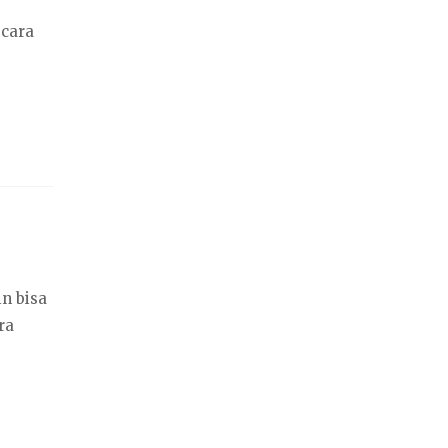
cara
n bisa
ra