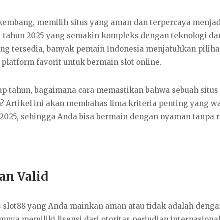
rkembang, memilih situs yang aman dan terpercaya menjad
di tahun 2025 yang semakin kompleks dengan teknologi da
 yang tersedia, banyak pemain Indonesia menjatuhkan pilih
 platform favorit untuk bermain slot online.
ap tahun, bagaimana cara memastikan bahwa sebuah situs
Artikel ini akan membahas lima kriteria penting yang wa
hun 2025, sehingga Anda bisa bermain dengan nyaman tanpa 
an Valid
s slot88 yang Anda mainkan aman atau tidak adalah denga
mnya memiliki lisensi dari otoritas perjudian internasiona