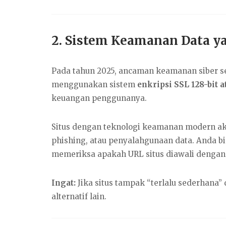
2.
Sistem Keamanan Data ya
Pada tahun 2025, ancaman keamanan siber sem
menggunakan sistem
enkripsi SSL 128-bit a
keuangan penggunanya.
Situs dengan teknologi keamanan modern ak
phishing, atau penyalahgunaan data. Anda 
memeriksa apakah URL situs diawali denga
Ingat:
Jika situs tampak “terlalu sederhana” 
alternatif lain.