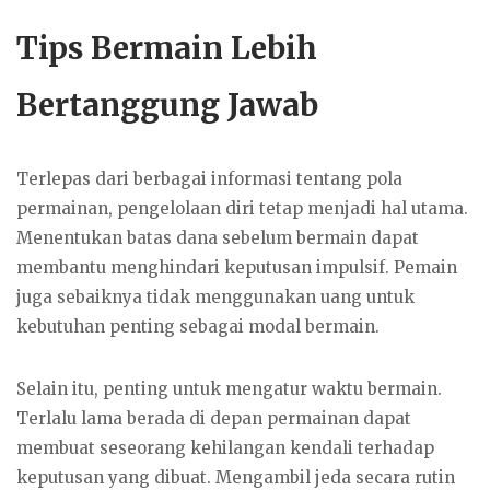
Tips Bermain Lebih
Bertanggung Jawab
Terlepas dari berbagai informasi tentang pola
permainan, pengelolaan diri tetap menjadi hal utama.
Menentukan batas dana sebelum bermain dapat
membantu menghindari keputusan impulsif. Pemain
juga sebaiknya tidak menggunakan uang untuk
kebutuhan penting sebagai modal bermain.
Selain itu, penting untuk mengatur waktu bermain.
Terlalu lama berada di depan permainan dapat
membuat seseorang kehilangan kendali terhadap
keputusan yang dibuat. Mengambil jeda secara rutin