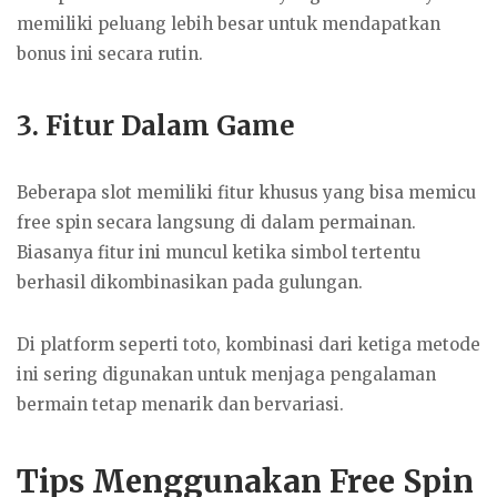
memiliki peluang lebih besar untuk mendapatkan
bonus ini secara rutin.
3. Fitur Dalam Game
Beberapa slot memiliki fitur khusus yang bisa memicu
free spin secara langsung di dalam permainan.
Biasanya fitur ini muncul ketika simbol tertentu
berhasil dikombinasikan pada gulungan.
Di platform seperti toto, kombinasi dari ketiga metode
ini sering digunakan untuk menjaga pengalaman
bermain tetap menarik dan bervariasi.
Tips Menggunakan Free Spin