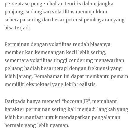
persentase pengembalian teoritis dalam jangka
panjang, sedangkan volatilitas menunjukkan
seberapa sering dan besar potensi pembayaran yang
bisa terjadi.
Permainan dengan volatilitas rendah biasanya
memberikan kemenangan kecil lebih sering,
sementara volatilitas tinggi cenderung menawarkan
peluang hadiah besar tetapi dengan frekuensi yang
lebih jarang. Pemahaman ini dapat membantu pemain
memiliki ekspektasi yang lebih realistis.
Daripada hanya mencari “bocoran JP”, memahami
karakter permainan sering kali menjadi langkah yang
lebih bermanfaat untuk mendapatkan pengalaman
bermain yang lebih nyaman.