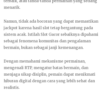
terbaik, atau tanda-tanda permainan yang sedang
menarik.
Namun, tidak ada bocoran yang dapat memastikan
jackpot karena hasil slot tetap bergantung pada
sistem acak. Istilah Slot Gacor sebaiknya dipahami
sebagai fenomena komunitas dan pengalaman
bermain, bukan sebagai janji kemenangan.
Dengan memahami mekanisme permainan,
mengenali RTP, mengatur batas bermain, dan
menjaga sikap disiplin, pemain dapat menikmati
hiburan digital dengan cara yang lebih sehat dan
realistis.