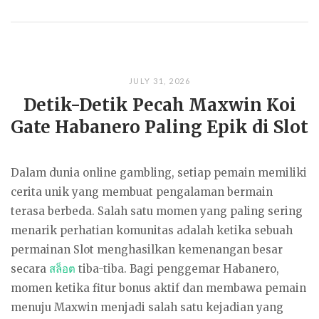
JULY 31, 2026
Detik-Detik Pecah Maxwin Koi
Gate Habanero Paling Epik di Slot
Dalam dunia online gambling, setiap pemain memiliki
cerita unik yang membuat pengalaman bermain
terasa berbeda. Salah satu momen yang paling sering
menarik perhatian komunitas adalah ketika sebuah
permainan Slot menghasilkan kemenangan besar
secara
สล็อต
tiba-tiba. Bagi penggemar Habanero,
momen ketika fitur bonus aktif dan membawa pemain
menuju Maxwin menjadi salah satu kejadian yang