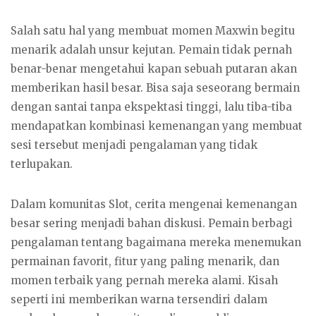
Salah satu hal yang membuat momen Maxwin begitu
menarik adalah unsur kejutan. Pemain tidak pernah
benar-benar mengetahui kapan sebuah putaran akan
memberikan hasil besar. Bisa saja seseorang bermain
dengan santai tanpa ekspektasi tinggi, lalu tiba-tiba
mendapatkan kombinasi kemenangan yang membuat
sesi tersebut menjadi pengalaman yang tidak
terlupakan.
Dalam komunitas Slot, cerita mengenai kemenangan
besar sering menjadi bahan diskusi. Pemain berbagi
pengalaman tentang bagaimana mereka menemukan
permainan favorit, fitur yang paling menarik, dan
momen terbaik yang pernah mereka alami. Kisah
seperti ini memberikan warna tersendiri dalam