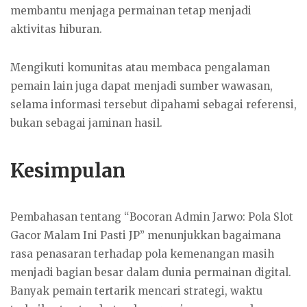
membantu menjaga permainan tetap menjadi
aktivitas hiburan.
Mengikuti komunitas atau membaca pengalaman
pemain lain juga dapat menjadi sumber wawasan,
selama informasi tersebut dipahami sebagai referensi,
bukan sebagai jaminan hasil.
Kesimpulan
Pembahasan tentang “Bocoran Admin Jarwo: Pola Slot
Gacor Malam Ini Pasti JP” menunjukkan bagaimana
rasa penasaran terhadap pola kemenangan masih
menjadi bagian besar dalam dunia permainan digital.
Banyak pemain tertarik mencari strategi, waktu