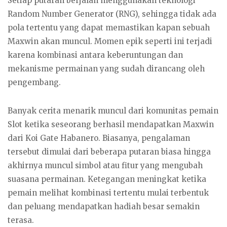
Setiap putaran berjalan menggunakan teknologi
Random Number Generator (RNG), sehingga tidak ada
pola tertentu yang dapat memastikan kapan sebuah
Maxwin akan muncul. Momen epik seperti ini terjadi
karena kombinasi antara keberuntungan dan
mekanisme permainan yang sudah dirancang oleh
pengembang.
Banyak cerita menarik muncul dari komunitas pemain
Slot ketika seseorang berhasil mendapatkan Maxwin
dari Koi Gate Habanero. Biasanya, pengalaman
tersebut dimulai dari beberapa putaran biasa hingga
akhirnya muncul simbol atau fitur yang mengubah
suasana permainan. Ketegangan meningkat ketika
pemain melihat kombinasi tertentu mulai terbentuk
dan peluang mendapatkan hadiah besar semakin
terasa.