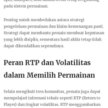
pada sistem permainan.
Penting untuk membedakan antara strategi
pengelolaan permainan dan klaim kemenangan pasti.
Strategi dapat membantu pemain membuat keputusan
yang lebih disiplin, sementara hasil akhir tetap tidak
dapat dikendalikan sepenuhnya.
Peran RTP dan Volatilitas
dalam Memilih Permainan
Selain mengikuti tren komunitas, pemain juga dapat
mempelajari informasi teknis seperti RTP (Return to
Player) dan tingkat volatilitas. RTP menggambarkan