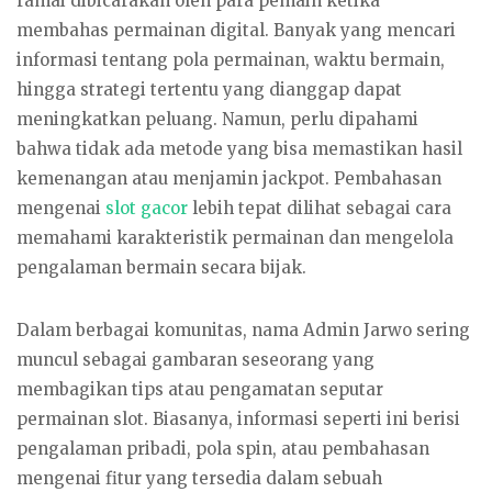
ramai dibicarakan oleh para pemain ketika
membahas permainan digital. Banyak yang mencari
informasi tentang pola permainan, waktu bermain,
hingga strategi tertentu yang dianggap dapat
meningkatkan peluang. Namun, perlu dipahami
bahwa tidak ada metode yang bisa memastikan hasil
kemenangan atau menjamin jackpot. Pembahasan
mengenai
slot gacor
lebih tepat dilihat sebagai cara
memahami karakteristik permainan dan mengelola
pengalaman bermain secara bijak.
Dalam berbagai komunitas, nama Admin Jarwo sering
muncul sebagai gambaran seseorang yang
membagikan tips atau pengamatan seputar
permainan slot. Biasanya, informasi seperti ini berisi
pengalaman pribadi, pola spin, atau pembahasan
mengenai fitur yang tersedia dalam sebuah