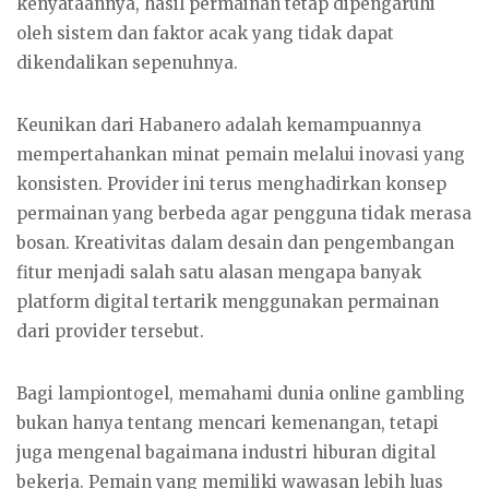
kenyataannya, hasil permainan tetap dipengaruhi
oleh sistem dan faktor acak yang tidak dapat
dikendalikan sepenuhnya.
Keunikan dari Habanero adalah kemampuannya
mempertahankan minat pemain melalui inovasi yang
konsisten. Provider ini terus menghadirkan konsep
permainan yang berbeda agar pengguna tidak merasa
bosan. Kreativitas dalam desain dan pengembangan
fitur menjadi salah satu alasan mengapa banyak
platform digital tertarik menggunakan permainan
dari provider tersebut.
Bagi lampiontogel, memahami dunia online gambling
bukan hanya tentang mencari kemenangan, tetapi
juga mengenal bagaimana industri hiburan digital
bekerja. Pemain yang memiliki wawasan lebih luas