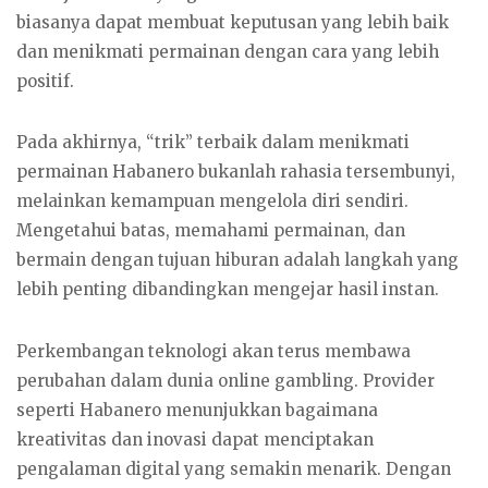
biasanya dapat membuat keputusan yang lebih baik
dan menikmati permainan dengan cara yang lebih
positif.
Pada akhirnya, “trik” terbaik dalam menikmati
permainan Habanero bukanlah rahasia tersembunyi,
melainkan kemampuan mengelola diri sendiri.
Mengetahui batas, memahami permainan, dan
bermain dengan tujuan hiburan adalah langkah yang
lebih penting dibandingkan mengejar hasil instan.
Perkembangan teknologi akan terus membawa
perubahan dalam dunia online gambling. Provider
seperti Habanero menunjukkan bagaimana
kreativitas dan inovasi dapat menciptakan
pengalaman digital yang semakin menarik. Dengan