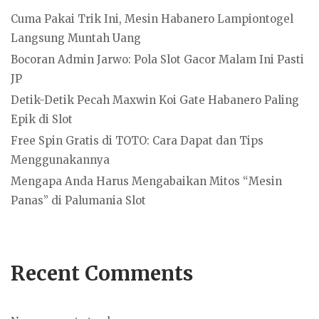
Cuma Pakai Trik Ini, Mesin Habanero Lampiontogel
Langsung Muntah Uang
Bocoran Admin Jarwo: Pola Slot Gacor Malam Ini Pasti
JP
Detik-Detik Pecah Maxwin Koi Gate Habanero Paling
Epik di Slot
Free Spin Gratis di TOTO: Cara Dapat dan Tips
Menggunakannya
Mengapa Anda Harus Mengabaikan Mitos “Mesin
Panas” di Palumania Slot
Recent Comments