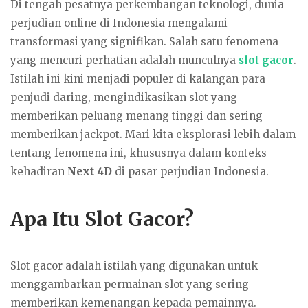
Di tengah pesatnya perkembangan teknologi, dunia
perjudian online di Indonesia mengalami
transformasi yang signifikan. Salah satu fenomena
yang mencuri perhatian adalah munculnya
slot gacor
.
Istilah ini kini menjadi populer di kalangan para
penjudi daring, mengindikasikan slot yang
memberikan peluang menang tinggi dan sering
memberikan jackpot. Mari kita eksplorasi lebih dalam
tentang fenomena ini, khususnya dalam konteks
kehadiran
Next 4D
di pasar perjudian Indonesia.
Apa Itu Slot Gacor?
Slot gacor adalah istilah yang digunakan untuk
menggambarkan permainan slot yang sering
memberikan kemenangan kepada pemainnya.