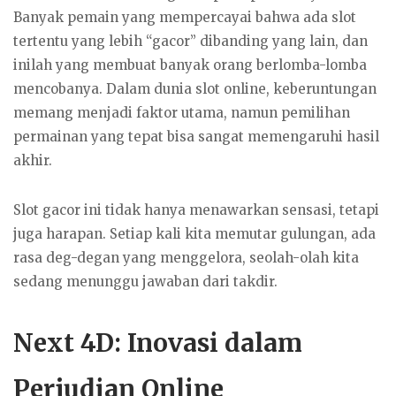
Banyak pemain yang mempercayai bahwa ada slot
tertentu yang lebih “gacor” dibanding yang lain, dan
inilah yang membuat banyak orang berlomba-lomba
mencobanya. Dalam dunia slot online, keberuntungan
memang menjadi faktor utama, namun pemilihan
permainan yang tepat bisa sangat memengaruhi hasil
akhir.
Slot gacor ini tidak hanya menawarkan sensasi, tetapi
juga harapan. Setiap kali kita memutar gulungan, ada
rasa deg-degan yang menggelora, seolah-olah kita
sedang menunggu jawaban dari takdir.
Next 4D: Inovasi dalam
Perjudian Online