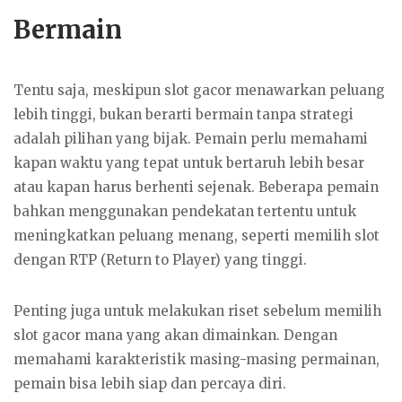
Bermain
Tentu saja, meskipun slot gacor menawarkan peluang
lebih tinggi, bukan berarti bermain tanpa strategi
adalah pilihan yang bijak. Pemain perlu memahami
kapan waktu yang tepat untuk bertaruh lebih besar
atau kapan harus berhenti sejenak. Beberapa pemain
bahkan menggunakan pendekatan tertentu untuk
meningkatkan peluang menang, seperti memilih slot
dengan RTP (Return to Player) yang tinggi.
Penting juga untuk melakukan riset sebelum memilih
slot gacor mana yang akan dimainkan. Dengan
memahami karakteristik masing-masing permainan,
pemain bisa lebih siap dan percaya diri.