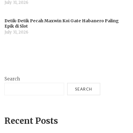
July 31, 2026
Detik-Detik Pecah Maxwin Koi Gate Habanero Paling
Epik di Slot
July 31, 2026
Search
SEARCH
Recent Posts