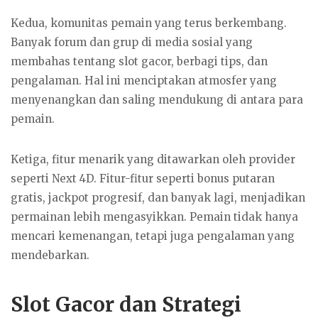
Kedua, komunitas pemain yang terus berkembang.
Banyak forum dan grup di media sosial yang
membahas tentang slot gacor, berbagi tips, dan
pengalaman. Hal ini menciptakan atmosfer yang
menyenangkan dan saling mendukung di antara para
pemain.
Ketiga, fitur menarik yang ditawarkan oleh provider
seperti Next 4D. Fitur-fitur seperti bonus putaran
gratis, jackpot progresif, dan banyak lagi, menjadikan
permainan lebih mengasyikkan. Pemain tidak hanya
mencari kemenangan, tetapi juga pengalaman yang
mendebarkan.
Slot Gacor dan Strategi