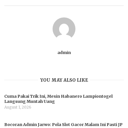
admin
YOU MAY ALSO LIKE
Cuma Pakai Trik Ini, Mesin Habanero Lampiontogel
Langsung Muntah Uang
August 1, 2026
Bocoran Admin Jarwo: Pola Slot Gacor Malam Ini Pasti JP