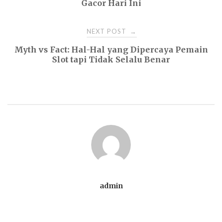
Gacor Hari Ini
NEXT POST
→
Myth vs Fact: Hal-Hal yang Dipercaya Pemain
Slot tapi Tidak Selalu Benar
admin