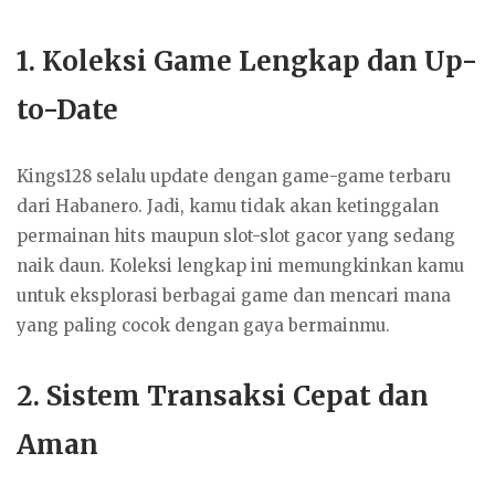
1. Koleksi Game Lengkap dan Up-
to-Date
Kings128 selalu update dengan game-game terbaru
dari Habanero. Jadi, kamu tidak akan ketinggalan
permainan hits maupun slot-slot gacor yang sedang
naik daun. Koleksi lengkap ini memungkinkan kamu
untuk eksplorasi berbagai game dan mencari mana
yang paling cocok dengan gaya bermainmu.
2. Sistem Transaksi Cepat dan
Aman