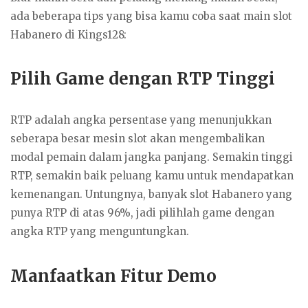
ada beberapa tips yang bisa kamu coba saat main slot
Habanero di Kings128:
Pilih Game dengan RTP Tinggi
RTP adalah angka persentase yang menunjukkan
seberapa besar mesin slot akan mengembalikan
modal pemain dalam jangka panjang. Semakin tinggi
RTP, semakin baik peluang kamu untuk mendapatkan
kemenangan. Untungnya, banyak slot Habanero yang
punya RTP di atas 96%, jadi pilihlah game dengan
angka RTP yang menguntungkan.
Manfaatkan Fitur Demo