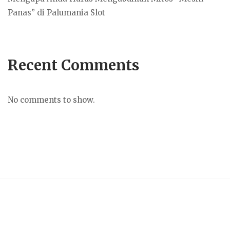
Panas” di Palumania Slot
Recent Comments
No comments to show.