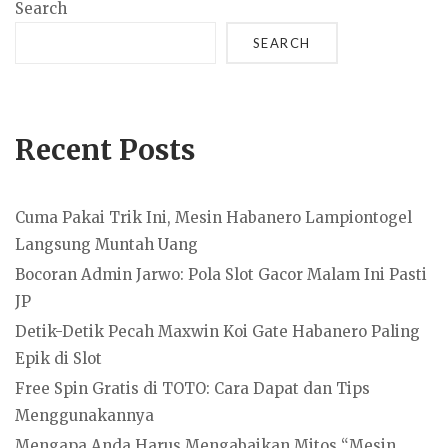
Search
SEARCH
Recent Posts
Cuma Pakai Trik Ini, Mesin Habanero Lampiontogel
Langsung Muntah Uang
Bocoran Admin Jarwo: Pola Slot Gacor Malam Ini Pasti
JP
Detik-Detik Pecah Maxwin Koi Gate Habanero Paling
Epik di Slot
Free Spin Gratis di TOTO: Cara Dapat dan Tips
Menggunakannya
Mengapa Anda Harus Mengabaikan Mitos “Mesin