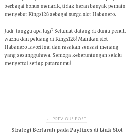
berbagai bonus menarik, tidak heran banyak pemain
menyebut Kings128 sebagai surga slot Habanero.
Jadi, tunggu apa lagi? Selamat datang di dunia penuh
warna dan peluang di Kings128! Mainkan slot
Habanero favoritmu dan rasakan sensasi menang
yang sesungguhnya. Semoga keberuntungan selalu
menyertai setiap putaranmu!
Post
PREVIOUS POST
←
Strategi Bertaruh pada Paylines di Link Slot
navigation