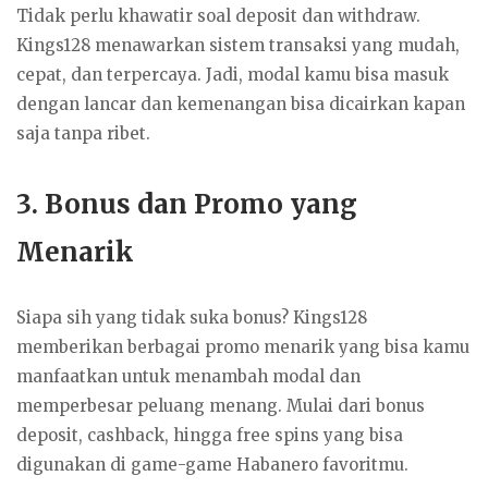
Tidak perlu khawatir soal deposit dan withdraw.
Kings128 menawarkan sistem transaksi yang mudah,
cepat, dan terpercaya. Jadi, modal kamu bisa masuk
dengan lancar dan kemenangan bisa dicairkan kapan
saja tanpa ribet.
3. Bonus dan Promo yang
Menarik
Siapa sih yang tidak suka bonus? Kings128
memberikan berbagai promo menarik yang bisa kamu
manfaatkan untuk menambah modal dan
memperbesar peluang menang. Mulai dari bonus
deposit, cashback, hingga free spins yang bisa
digunakan di game-game Habanero favoritmu.