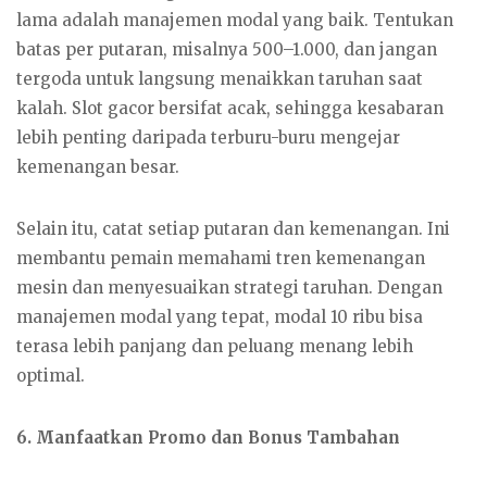
lama adalah manajemen modal yang baik. Tentukan
batas per putaran, misalnya 500–1.000, dan jangan
tergoda untuk langsung menaikkan taruhan saat
kalah. Slot gacor bersifat acak, sehingga kesabaran
lebih penting daripada terburu-buru mengejar
kemenangan besar.
Selain itu, catat setiap putaran dan kemenangan. Ini
membantu pemain memahami tren kemenangan
mesin dan menyesuaikan strategi taruhan. Dengan
manajemen modal yang tepat, modal 10 ribu bisa
terasa lebih panjang dan peluang menang lebih
optimal.
6. Manfaatkan Promo dan Bonus Tambahan