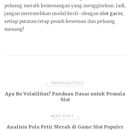
peluang meraih kemenangan yang menggiurkan. Jadi,
jangan meremehkan modal kecil—dengan
slot gacor
,
setiap putaran tetap penuh keseruan dan peluang
menang!
Post
PREVIOUS POST
←
Apa Itu Volatilitas? Panduan Dasar untuk Pemula
navigation
Slot
NEXT POST
→
Analisis Pola Petir Merah di Game Slot Populer