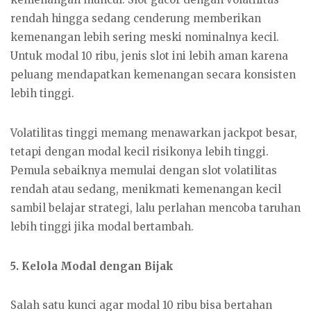
rendah hingga sedang cenderung memberikan
kemenangan lebih sering meski nominalnya kecil.
Untuk modal 10 ribu, jenis slot ini lebih aman karena
peluang mendapatkan kemenangan secara konsisten
lebih tinggi.
Volatilitas tinggi memang menawarkan jackpot besar,
tetapi dengan modal kecil risikonya lebih tinggi.
Pemula sebaiknya memulai dengan slot volatilitas
rendah atau sedang, menikmati kemenangan kecil
sambil belajar strategi, lalu perlahan mencoba taruhan
lebih tinggi jika modal bertambah.
5. Kelola Modal dengan Bijak
Salah satu kunci agar modal 10 ribu bisa bertahan