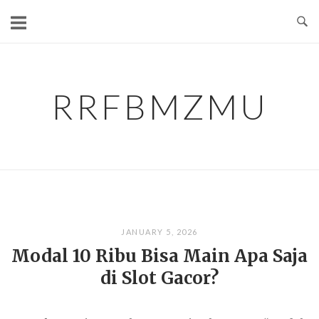
Skip
to
content
RRFBMZMU
JANUARY 5, 2026
Modal 10 Ribu Bisa Main Apa Saja
di Slot Gacor?