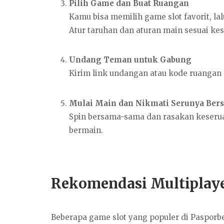
Pilih Game dan Buat Ruangan
Kamu bisa memilih game slot favorit, 
Atur taruhan dan aturan main sesuai ke
Undang Teman untuk Gabung
Kirim link undangan atau kode ruangan
Mulai Main dan Nikmati Serunya Ber
Spin bersama-sama dan rasakan keserua
bermain.
Rekomendasi Multiplayer
Beberapa game slot yang populer di Pasporbe