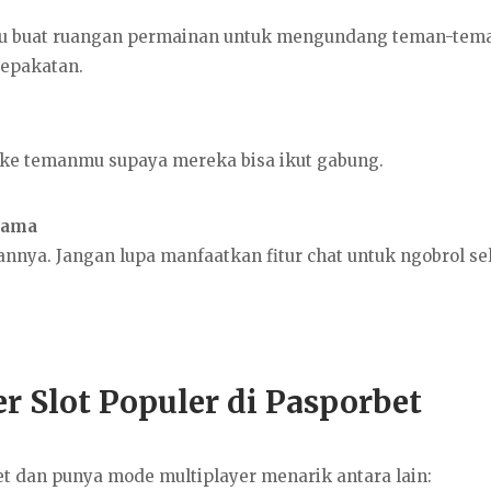
lalu buat ruangan permainan untuk mengundang teman-tem
sepakatan.
 ke temanmu supaya mereka bisa ikut gabung.
sama
nnya. Jangan lupa manfaatkan fitur chat untuk ngobrol s
 Slot Populer di Pasporbet
t dan punya mode multiplayer menarik antara lain: