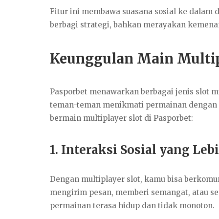
Fitur ini membawa suasana sosial ke dalam d
berbagi strategi, bahkan merayakan kemen
Keunggulan Main Multipl
Pasporbet menawarkan berbagai jenis slot 
teman-teman menikmati permainan dengan ca
bermain multiplayer slot di Pasporbet:
1.
Interaksi Sosial yang Leb
Dengan multiplayer slot, kamu bisa berkomu
mengirim pesan, memberi semangat, atau se
permainan terasa hidup dan tidak monoton.