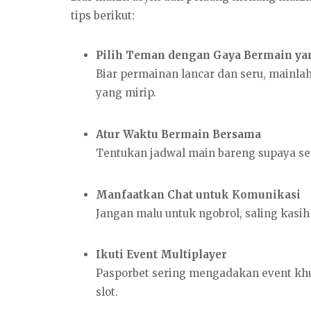
tips berikut:
Pilih Teman dengan Gaya Bermain y
Biar permainan lancar dan seru, mainl
yang mirip.
Atur Waktu Bermain Bersama
Tentukan jadwal main bareng supaya se
Manfaatkan Chat untuk Komunikasi
Jangan malu untuk ngobrol, saling kasih
Ikuti Event Multiplayer
Pasporbet sering mengadakan event khu
slot.