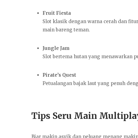
Fruit Fiesta
Slot klasik dengan warna cerah dan fit
main bareng teman.
Jungle Jam
Slot bertema hutan yang menawarkan put
Pirate’s Quest
Petualangan bajak laut yang penuh denga
Tips Seru Main Multipla
Biar makin asyik dan peluang menang makin b