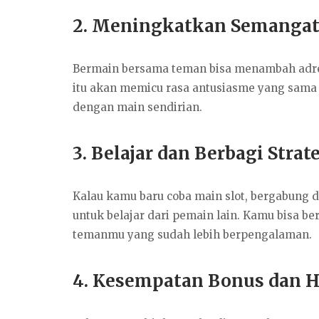
2.
Meningkatkan Semangat 
Bermain bersama teman bisa menambah adre
itu akan memicu rasa antusiasme yang sama u
dengan main sendirian.
3.
Belajar dan Berbagi Strat
Kalau kamu baru coba main slot, bergabung d
untuk belajar dari pemain lain. Kamu bisa be
temanmu yang sudah lebih berpengalaman.
4.
Kesempatan Bonus dan H