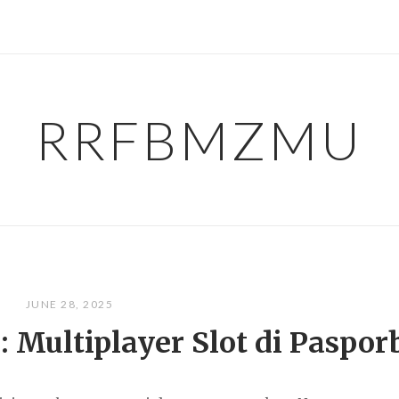
RRFBMZMU
JUNE 28, 2025
Multiplayer Slot di Paspor