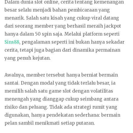
Dalam dunia slot online, cerita tentang kemenangan
besar selalu menjadi bahan pembicaraan yang
menarik. Salah satu kisah yang cukup viral datang
dari seorang member yang berhasil meraih jackpot
hanya dalam 50 spin saja. Melalui platform seperti
Sins88
, pengalaman seperti ini bukan hanya sekadar
cerita, tetapi juga bagian dari dinamika permainan
yang penuh kejutan.
Awalnya, member tersebut hanya berniat bermain
santai. Dengan modal yang tidak terlalu besar, ia
memilih salah satu game slot dengan volatilitas
menengah yang dianggap cukup seimbang antara
risiko dan peluang. Tidak ada strategi rumit yang
digunakan, hanya pendekatan sederhana: bermain
pelan sambil menikmati setiap putaran.