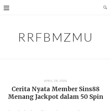
Skip
to
content
RRFBMZMU
APRIL 28, 2026
Cerita Nyata Member Sins88
Menang Jackpot dalam 50 Spin