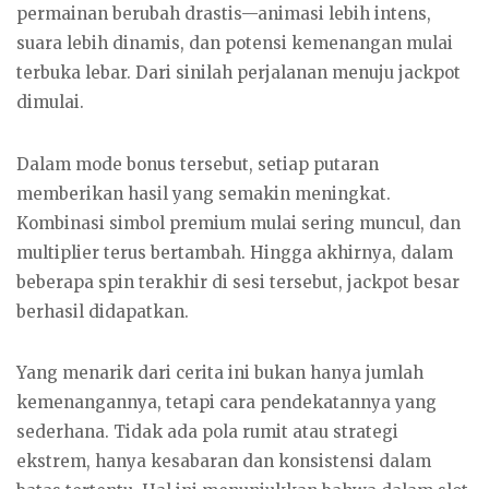
permainan berubah drastis—animasi lebih intens,
suara lebih dinamis, dan potensi kemenangan mulai
terbuka lebar. Dari sinilah perjalanan menuju jackpot
dimulai.
Dalam mode bonus tersebut, setiap putaran
memberikan hasil yang semakin meningkat.
Kombinasi simbol premium mulai sering muncul, dan
multiplier terus bertambah. Hingga akhirnya, dalam
beberapa spin terakhir di sesi tersebut, jackpot besar
berhasil didapatkan.
Yang menarik dari cerita ini bukan hanya jumlah
kemenangannya, tetapi cara pendekatannya yang
sederhana. Tidak ada pola rumit atau strategi
ekstrem, hanya kesabaran dan konsistensi dalam