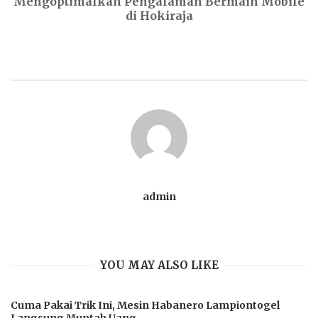
Mengoptimalkan Pengalaman Bermain Mobile
di Hokiraja
admin
YOU MAY ALSO LIKE
Cuma Pakai Trik Ini, Mesin Habanero Lampiontogel