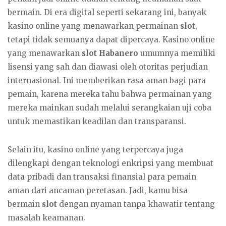
bermain. Di era digital seperti sekarang ini, banyak
kasino online yang menawarkan permainan
slot
,
tetapi tidak semuanya dapat dipercaya. Kasino online
yang menawarkan
slot Habanero
umumnya memiliki
lisensi yang sah dan diawasi oleh otoritas perjudian
internasional. Ini memberikan rasa aman bagi para
pemain, karena mereka tahu bahwa permainan yang
mereka mainkan sudah melalui serangkaian uji coba
untuk memastikan keadilan dan transparansi.
Selain itu, kasino online yang terpercaya juga
dilengkapi dengan teknologi enkripsi yang membuat
data pribadi dan transaksi finansial para pemain
aman dari ancaman peretasan. Jadi, kamu bisa
bermain
slot
dengan nyaman tanpa khawatir tentang
masalah keamanan.