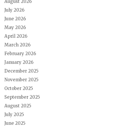
August 2026
July 2026
June 2026
May 2026
April 2026
March 2026
February 2026
January 2026
December 2025
November 2025
October 2025
September 2025
August 2025
July 2025
June 2025