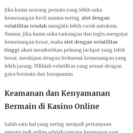
Jika kamu seorang pemain yang lebih suka
kemenangan kecil namun sering,
slot dengan
volatilitas rendah
mungkin lebih cocok untukmu.
Namun, jika kamu suka tantangan dan ingin mengejar
kemenangan besar, maka
slot dengan volatilitas
tinggi
akan memberikan peluang jackpot yang lebih
besar, meskipun dengan frekuensi kemenangan yang
lebih jarang. Pilihlah volatilitas yang sesuai dengan
gaya bermain dan harapanmu.
Keamanan dan Kenyamanan
Bermain di Kasino Online
Salah satu hal yang sering menjadi pertanyaan
pemain judi online adalah tentang keamanan saat