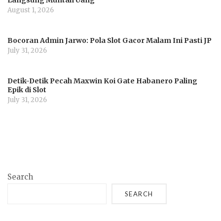
Langsung Muntah Uang
August 1, 2026
Bocoran Admin Jarwo: Pola Slot Gacor Malam Ini Pasti JP
July 31, 2026
Detik-Detik Pecah Maxwin Koi Gate Habanero Paling
Epik di Slot
July 31, 2026
Search
SEARCH