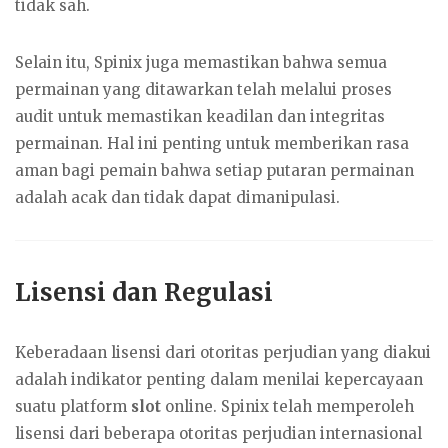
tidak sah.
Selain itu, Spinix juga memastikan bahwa semua
permainan yang ditawarkan telah melalui proses
audit untuk memastikan keadilan dan integritas
permainan. Hal ini penting untuk memberikan rasa
aman bagi pemain bahwa setiap putaran permainan
adalah acak dan tidak dapat dimanipulasi.
Lisensi dan Regulasi
Keberadaan lisensi dari otoritas perjudian yang diakui
adalah indikator penting dalam menilai kepercayaan
suatu platform
slot
online. Spinix telah memperoleh
lisensi dari beberapa otoritas perjudian internasional