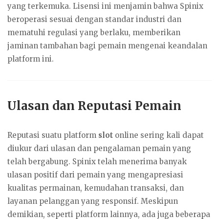
yang terkemuka. Lisensi ini menjamin bahwa Spinix
beroperasi sesuai dengan standar industri dan
mematuhi regulasi yang berlaku, memberikan
jaminan tambahan bagi pemain mengenai keandalan
platform ini.
Ulasan dan Reputasi Pemain
Reputasi suatu platform
slot
online sering kali dapat
diukur dari ulasan dan pengalaman pemain yang
telah bergabung. Spinix telah menerima banyak
ulasan positif dari pemain yang mengapresiasi
kualitas permainan, kemudahan transaksi, dan
layanan pelanggan yang responsif. Meskipun
demikian, seperti platform lainnya, ada juga beberapa