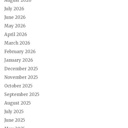
August 2026
July 2026
June 2026
May 2026
April 2026
March 2026
February 2026
January 2026
December 2025
November 2025
October 2025
September 2025
August 2025
July 2025
June 2025