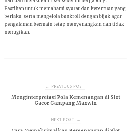
hati dan melakukan riset sebelum bergabung.
Pastikan untuk memahami syarat dan ketentuan yang
berlaku, serta mengelola bankroll dengan bijak agar
pengalaman bermain tetap menyenangkan dan tidak
merugikan.
Post
PREVIOUS POST
←
Menginterpretasi Pola Kemenangan di Slot
navigation
Gacor Gampang Maxwin
NEXT POST
→
Cara Memaksimalkan Kemenangan di Slot