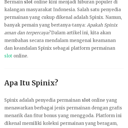
Bermain
slot
online kini menjadi hiburan populer di
kalangan masyarakat Indonesia. Salah satu penyedia
permainan yang cukup dikenal adalah Spinix. Namun,
banyak pemain yang bertanya-tanya:
Apakah Spinix
aman dan terpercaya?
Dalam artikel ini, kita akan
membahas secara mendalam mengenai keamanan
dan keandalan Spinix sebagai platform permainan
slot
online.
Apa Itu Spinix?
Spinix adalah penyedia permainan
slot
online yang
menawarkan berbagai jenis permainan dengan grafis
menarik dan fitur bonus yang menggoda. Platform ini
dikenal memiliki koleksi permainan yang beragam,