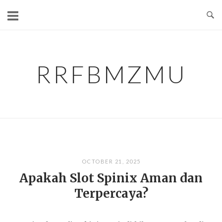
Skip
to
content
RRFBMZMU
OCTOBER 21, 2025
Apakah Slot Spinix Aman dan
Terpercaya?