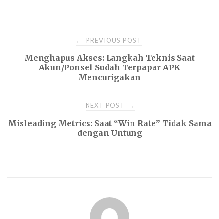
Post
PREVIOUS POST
←
Menghapus Akses: Langkah Teknis Saat
navigation
Akun/Ponsel Sudah Terpapar APK
Mencurigakan
NEXT POST
→
Misleading Metrics: Saat “Win Rate” Tidak Sama
dengan Untung