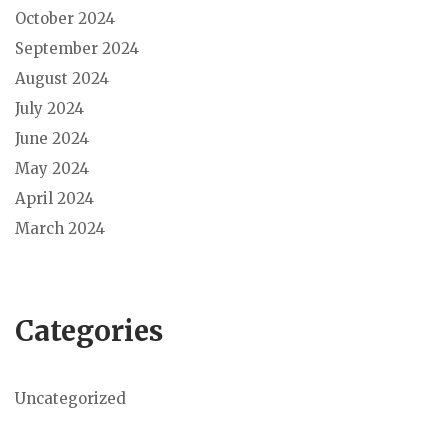
October 2024
September 2024
August 2024
July 2024
June 2024
May 2024
April 2024
March 2024
Categories
Uncategorized