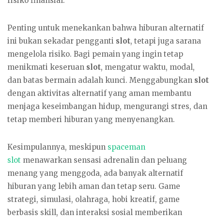
risiko finansial.
Penting untuk menekankan bahwa hiburan alternatif
ini bukan sekadar pengganti
slot
, tetapi juga sarana
mengelola risiko. Bagi pemain yang ingin tetap
menikmati keseruan
slot
, mengatur waktu, modal,
dan batas bermain adalah kunci. Menggabungkan
slot
dengan aktivitas alternatif yang aman membantu
menjaga keseimbangan hidup, mengurangi stres, dan
tetap memberi hiburan yang menyenangkan.
Kesimpulannya, meskipun
spaceman
slot
menawarkan sensasi adrenalin dan peluang
menang yang menggoda, ada banyak alternatif
hiburan yang lebih aman dan tetap seru. Game
strategi, simulasi, olahraga, hobi kreatif, game
berbasis skill, dan interaksi sosial memberikan