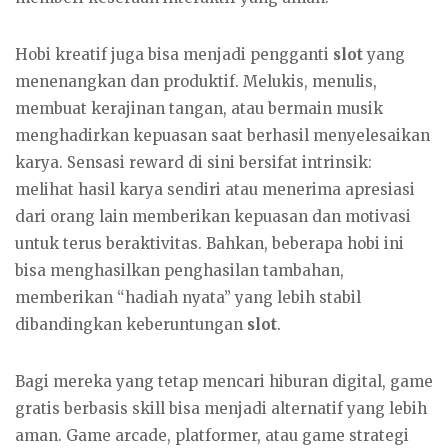
Hobi kreatif juga bisa menjadi pengganti
slot
yang
menenangkan dan produktif. Melukis, menulis,
membuat kerajinan tangan, atau bermain musik
menghadirkan kepuasan saat berhasil menyelesaikan
karya. Sensasi reward di sini bersifat intrinsik:
melihat hasil karya sendiri atau menerima apresiasi
dari orang lain memberikan kepuasan dan motivasi
untuk terus beraktivitas. Bahkan, beberapa hobi ini
bisa menghasilkan penghasilan tambahan,
memberikan “hadiah nyata” yang lebih stabil
dibandingkan keberuntungan
slot
.
Bagi mereka yang tetap mencari hiburan digital, game
gratis berbasis skill bisa menjadi alternatif yang lebih
aman. Game arcade, platformer, atau game strategi